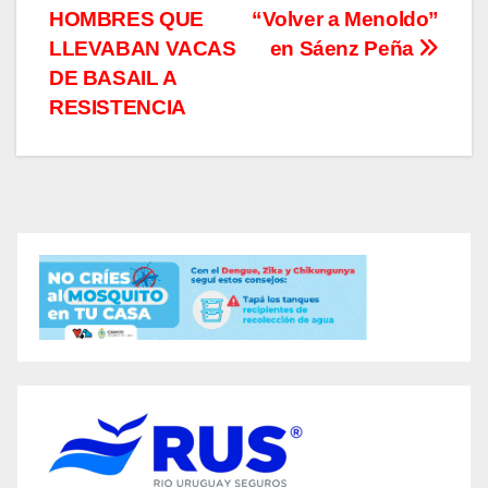
HOMBRES QUE
“Volver a Menoldo”
de
LLEVABAN VACAS
en Sáenz Peña
entradas
DE BASAIL A
RESISTENCIA