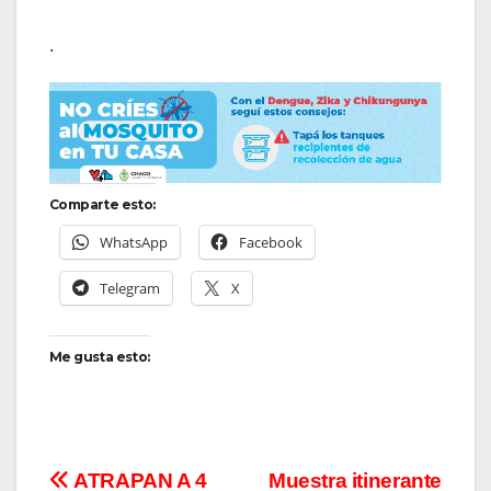
.
Comparte esto:
WhatsApp
Facebook
Telegram
X
Me gusta esto:
Navegación
ATRAPAN A 4
Muestra itinerante