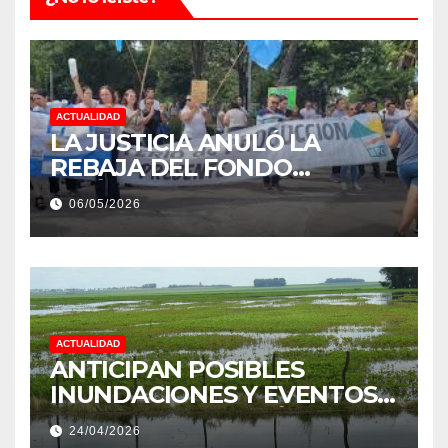
ACTUALIDAD
LA JUSTICIA ANULÓ LA
REBAJA DEL FONDO
ESTÍMULO A EMPLEADOS DE
06/05/2026
PRODUCCIÓN DE LA
PROVINCIA DEL CHACO
ACTUALIDAD
ANTICIPAN POSIBLES
INUNDACIONES Y EVENTOS
EXTREMOS: “PODRÍA SER UN
24/04/2026
NIÑO MUY IMPORTANTE”