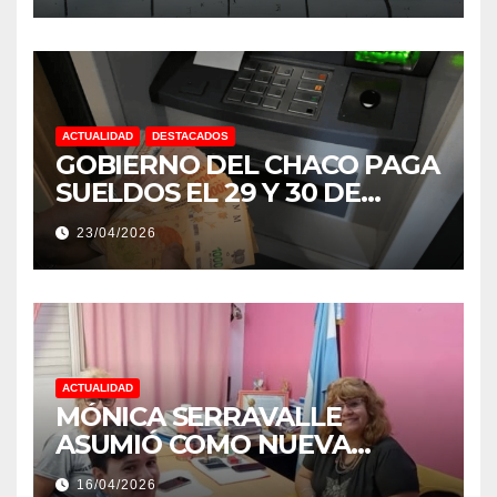
ACTUALIDAD
DESTACADOS
GOBIERNO DEL CHACO PAGA
SUELDOS EL 29 Y 30 DE
ABRIL, CON EL 2% DE
23/04/2026
AUMENTO
ACTUALIDAD
MÓNICA SERRAVALLE
ASUMIÓ COMO NUEVA
DIRECTORA DEL E.E.S. N° 82
16/04/2026