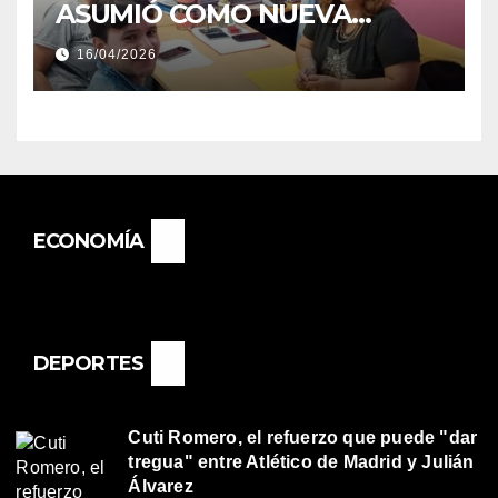
ASUMIÓ COMO NUEVA
DIRECTORA DEL E.E.S. N° 82
16/04/2026
«RENÉ FAVALORO» DE
BASAIL.
ECONOMÍA
DEPORTES
Cuti Romero, el refuerzo que puede "dar
tregua" entre Atlético de Madrid y Julián
Álvarez