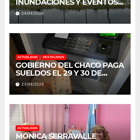
INUNDACIONES Y EVENTOS
EXTREMOS: “PODRÍA SER UN
24/04/2026
NIÑO MUY IMPORTANTE”
ACTUALIDAD
DESTACADOS
GOBIERNO DEL CHACO PAGA
SUELDOS EL 29 Y 30 DE
ABRIL, CON EL 2% DE
23/04/2026
AUMENTO
ACTUALIDAD
MÓNICA SERRAVALLE