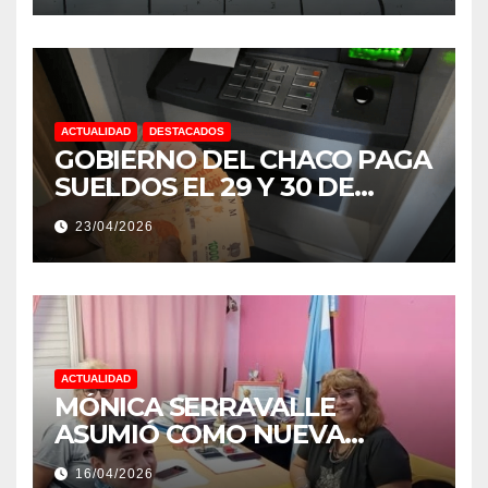
ACTUALIDAD
DESTACADOS
GOBIERNO DEL CHACO PAGA
SUELDOS EL 29 Y 30 DE
ABRIL, CON EL 2% DE
23/04/2026
AUMENTO
ACTUALIDAD
MÓNICA SERRAVALLE
ASUMIÓ COMO NUEVA
DIRECTORA DEL E.E.S. N° 82
16/04/2026