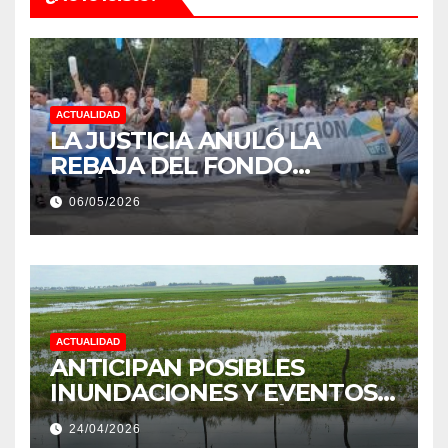
ACTUALIDAD
LA JUSTICIA ANULÓ LA
REBAJA DEL FONDO
ESTÍMULO A EMPLEADOS DE
06/05/2026
PRODUCCIÓN DE LA
PROVINCIA DEL CHACO
ACTUALIDAD
ANTICIPAN POSIBLES
INUNDACIONES Y EVENTOS
EXTREMOS: “PODRÍA SER UN
24/04/2026
NIÑO MUY IMPORTANTE”