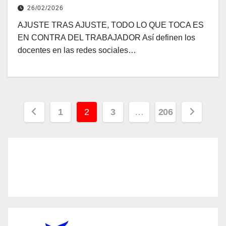
CHAQUEÑO
26/02/2026
AJUSTE TRAS AJUSTE, TODO LO QUE TOCA ES
EN CONTRA DEL TRABAJADOR Así definen los
docentes en las redes sociales…
Paginación
1
2
3
…
206
de
entradas