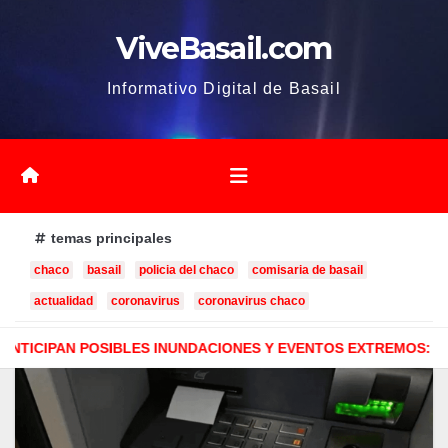
Saltar
ViveBasail.com
al
contenido
Informativo Digital de Basail
temas principales
chaco
basail
policia del chaco
comisaria de basail
actualidad
coronavirus
coronavirus chaco
ES INUNDACIONES Y EVENTOS EXTREMOS: “PODRÍA SER UN NIÑ