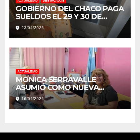
ACTUALIDAD
DESTACADOS
GOBIERNO DEL CHACO PAGA
SUELDOS EL 29 Y 30 DE
ABRIL, CON EL 2% DE
23/04/2026
AUMENTO
ACTUALIDAD
MÓNICA SERRAVALLE
ASUMIÓ COMO NUEVA
DIRECTORA DEL E.E.S. N° 82
16/04/2026
«RENÉ FAVALORO» DE
BASAIL.