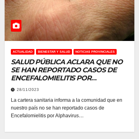
ACTUALIDAD
BIENESTAR Y SALUD
NOTICIAS PROVINCIALES
SALUD PÚBLICA ACLARA QUE NO
SE HAN REPORTADO CASOS DE
ENCEFALOMIELITIS POR
ALPHAVIRUS EN HUMANOS EN
28/11/2023
ARGENTINA
La cartera sanitaria informa a la comunidad que en
nuestro país no se han reportado casos de
Encefalomielitis por Alphavirus…