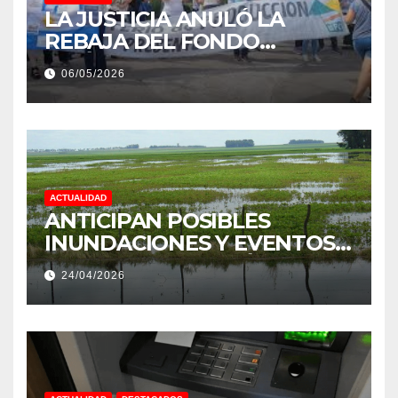
LA JUSTICIA ANULÓ LA
REBAJA DEL FONDO
ESTÍMULO A EMPLEADOS DE
06/05/2026
PRODUCCIÓN DE LA
PROVINCIA DEL CHACO
ACTUALIDAD
ANTICIPAN POSIBLES
INUNDACIONES Y EVENTOS
EXTREMOS: “PODRÍA SER UN
24/04/2026
NIÑO MUY IMPORTANTE”