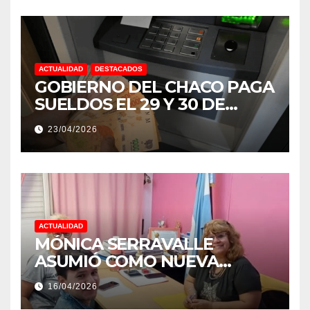
ACTUALIDAD
DESTACADOS
GOBIERNO DEL CHACO PAGA
SUELDOS EL 29 Y 30 DE
ABRIL, CON EL 2% DE
23/04/2026
AUMENTO
ACTUALIDAD
MÓNICA SERRAVALLE
ASUMIÓ COMO NUEVA
DIRECTORA DEL E.E.S. N° 82
16/04/2026
«RENÉ FAVALORO» DE