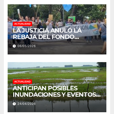
ACTUALIDAD
LA JUSTICIA ANULÓ LA
REBAJA DEL FONDO
ESTÍMULO A EMPLEADOS DE
06/05/2026
PRODUCCIÓN DE LA
PROVINCIA DEL CHACO
ACTUALIDAD
ANTICIPAN POSIBLES
INUNDACIONES Y EVENTOS
EXTREMOS: “PODRÍA SER UN
24/04/2026
NIÑO MUY IMPORTANTE”