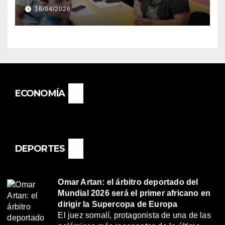
DIRECTORA DEL E.E.S. N° 82
16/04/2026
«RENÉ FAVALORO» DE
BASAIL.
ECONOMÍA
DEPORTES
Omar Artan: el árbitro deportado del
Mundial 2026 será el primer africano en
dirigir la Supercopa de Europa
El juez somalí, protagonista de una de las