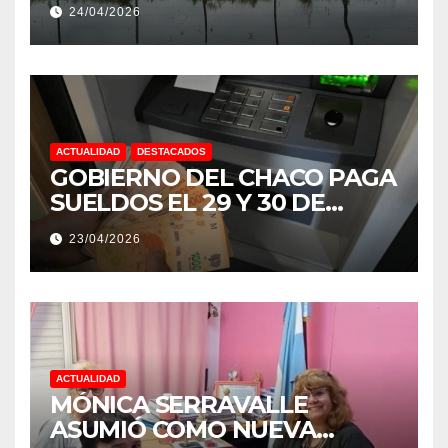
EXTREMOS: “PODRÍA SER UN
24/04/2026
NIÑO MUY IMPORTANTE”
ACTUALIDAD
DESTACADOS
GOBIERNO DEL CHACO PAGA
SUELDOS EL 29 Y 30 DE
ABRIL, CON EL 2% DE
23/04/2026
AUMENTO
ACTUALIDAD
MÓNICA SERRAVALLE
ASUMIÓ COMO NUEVA