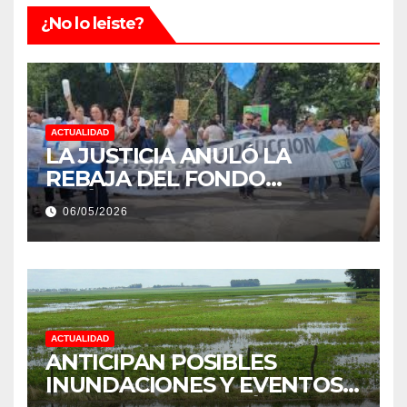
¿No lo leiste?
ACTUALIDAD
LA JUSTICIA ANULÓ LA
REBAJA DEL FONDO
ESTÍMULO A EMPLEADOS DE
06/05/2026
PRODUCCIÓN DE LA
PROVINCIA DEL CHACO
ACTUALIDAD
ANTICIPAN POSIBLES
INUNDACIONES Y EVENTOS