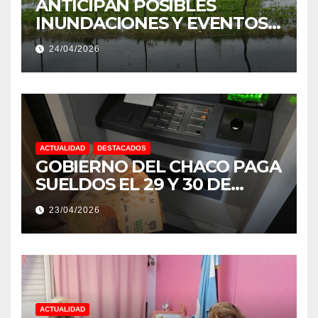
ANTICIPAN POSIBLES
INUNDACIONES Y EVENTOS
EXTREMOS: “PODRÍA SER UN
24/04/2026
NIÑO MUY IMPORTANTE”
ACTUALIDAD
DESTACADOS
GOBIERNO DEL CHACO PAGA
SUELDOS EL 29 Y 30 DE
ABRIL, CON EL 2% DE
23/04/2026
AUMENTO
ACTUALIDAD