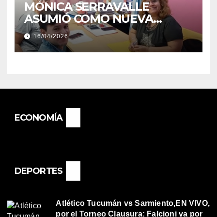
MÓNICA SERRAVALLE
ASUMIÓ COMO NUEVA
DIRECTORA DEL E.E.S. N° 82
16/04/2026
«RENÉ FAVALORO» DE
BASAIL.
ECONOMÍA
DEPORTES
Atlético Tucumán vs Sarmiento,EN VIVO,
por el Torneo Clausura: Falcioni va por