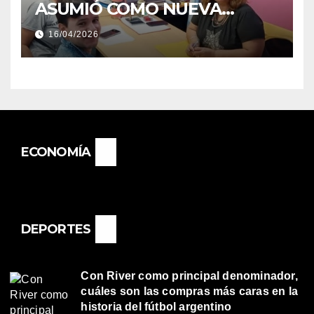
ASUMIÓ COMO NUEVA
DIRECTORA DEL E.E.S. N° 82
16/04/2026
«RENÉ FAVALORO» DE
BASAIL.
ECONOMÍA
DEPORTES
Con River como principal denominador,
cuáles son las compras más caras en la
historia del fútbol argentino