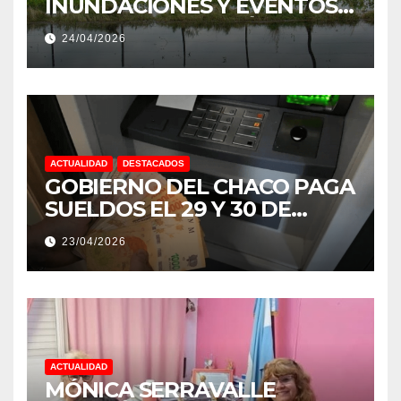
INUNDACIONES Y EVENTOS
EXTREMOS: “PODRÍA SER UN
24/04/2026
NIÑO MUY IMPORTANTE”
ACTUALIDAD
DESTACADOS
GOBIERNO DEL CHACO PAGA
SUELDOS EL 29 Y 30 DE
ABRIL, CON EL 2% DE
23/04/2026
AUMENTO
ACTUALIDAD
MÓNICA SERRAVALLE