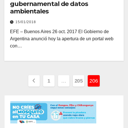
gubernamental de datos
ambientales
15/01/2018
EFE – Buenos Aires 26 oct. 2017 El Gobierno de
Argentina anunció hoy la apertura de un portal web
con…
Paginación
1
…
205
206
de
entradas