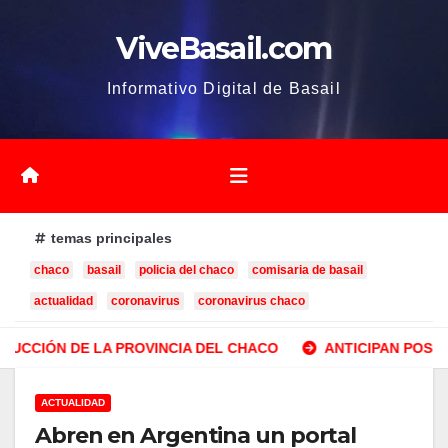
Saltar
ViveBasail.com
al
contenido
Informativo Digital de Basail
temas principales
chaco
basail
policia del chaco
comisaria de basail
actualidad
coronavirus
coronavirus chaco
N DE LA PROVINCIA DEL CHACO
ANTICIPAN POSIBLES IN
ACTUALIDAD
Abren en Argentina un portal