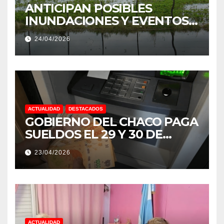
ANTICIPAN POSIBLES
INUNDACIONES Y EVENTOS
EXTREMOS: “PODRÍA SER UN
24/04/2026
NIÑO MUY IMPORTANTE”
ACTUALIDAD
DESTACADOS
GOBIERNO DEL CHACO PAGA
SUELDOS EL 29 Y 30 DE
ABRIL, CON EL 2% DE
23/04/2026
AUMENTO
ACTUALIDAD