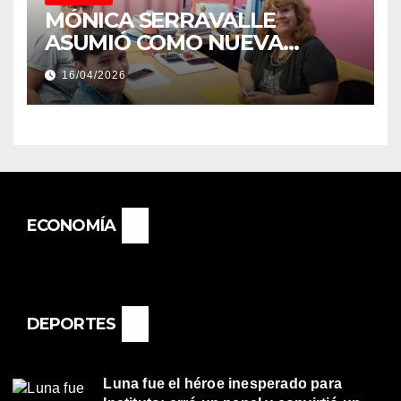
MÓNICA SERRAVALLE
ASUMIÓ COMO NUEVA
DIRECTORA DEL E.E.S. N° 82
16/04/2026
«RENÉ FAVALORO» DE
BASAIL.
ECONOMÍA
DEPORTES
Luna fue el héroe inesperado para